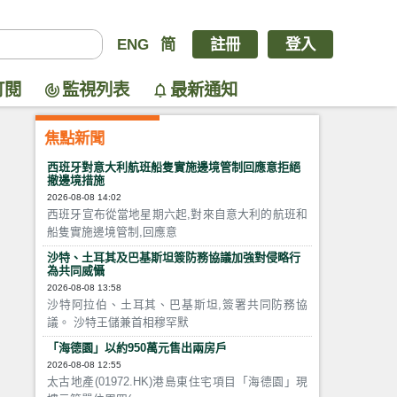
ENG
简
註冊
登入
訂閱
監視列表
最新通知
焦點新聞
西班牙對意大利航班船隻實施邊境管制回應意拒絕
撤邊境措施
2026-08-08 14:02
西班牙宣布從當地星期六起,對來自意大利的航班和
船隻實施邊境管制,回應意
沙特、土耳其及巴基斯坦簽防務協議加強對侵略行
為共同威懾
2026-08-08 13:58
沙特阿拉伯、土耳其、巴基斯坦,簽署共同防務協
議。 沙特王儲兼首相穆罕默
「海德園」以約950萬元售出兩房戶
2026-08-08 12:55
太古地產(01972.HK)港島東住宅項目「海德園」現