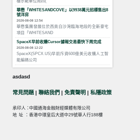
樓示範單位周四(
華懋「WHITESANDCOVE」以9938萬元招標售出8
號洋房
2026-08-08 12:54
華懋集團發展位於西貢白沙灣臨海地段的全新豪宅
項目「WHITESAND
SpaceX早前收購Cursor據報交易最快下周完成
2026-08-08 12:22
SpaceX(SPCX.US)早前斥資600億美元收購人工智
能編碼公司
asdasd
常見問題
|
聯絡我們
|
免責聲明
|
私隱政策
承印人：
中國通海金融財經媒體有限公司
地址：
香港中環皇后大道中29號華人行188樓