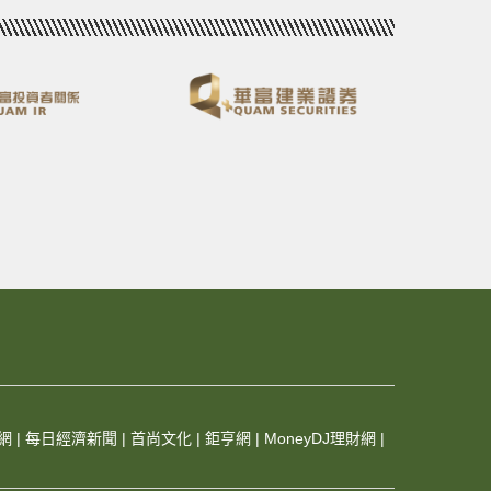
網
|
每日經濟新聞
|
首尚文化
|
鉅亨網
|
MoneyDJ理財網
|