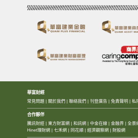
華富財經
常見問題
|
關於我們
|
聯絡我們
|
刊登廣告
|
免責聲明
|
私
合作夥伴
騰訊財經
|
東方財富網
|
和訊網
|
中金在線
|
金融界
|
全景
Hinet理財網
|
七禾網
|
同花順
|
經濟觀察網
|
財股網