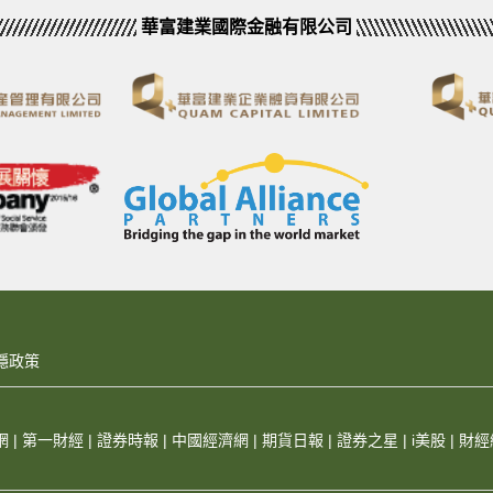
華富建業國際金融有限公司
隱政策
網
|
第一財經
|
證券時報
|
中國經濟網
|
期貨日報
|
證券之星
|
i美股
|
財經