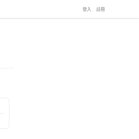
登入
註冊