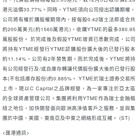
港元溢價33.77%。同時，YTME須向公司授出認購期權，
公司將有權於購股權期限內，按每股0.42瑞士法郎或合共
約200萬美元(約1560萬港元)，收購YTME的最多380.95
萬股股份。 於完成後及假設YTME增資已悉數完成，公司
將持有YTME經發行YTME認購股份擴大後的已發行股本
約11.14%，公司有2年禁售期。而於完成後，YTME將持
有公司經發行及/或自庫存轉讓代價股份擴大後的已發行股
本(不包括庫存股份)約0.885%。 YTME於瑞士證券交易所
上市，現以C Capital之品牌經營，為一家專注於亞太區
的全球資產管理公司。集團將利用YTME作為瑞士金融樞
紐之地位，加快開發面向歐洲高淨值客戶之服務，並與集
團於中國、美國、東南亞及中東之網絡形成互補。 (ST)
<匯港通訊>