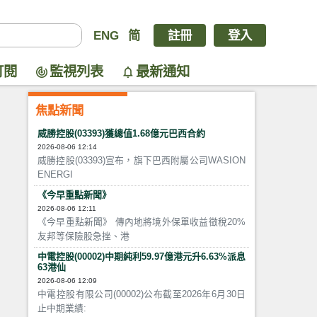
ENG
简
註冊
登入
訂閱
監視列表
最新通知
焦點新聞
威勝控股(03393)獲總值1.68億元巴西合約
2026-08-06 12:14
威勝控股(03393)宣布，旗下巴西附屬公司WASION
ENERGI
《今早重點新聞》
2026-08-06 12:11
《今早重點新聞》 傳內地將境外保單收益徵稅20%
友邦等保險股急挫、港
中電控股(00002)中期純利59.97億港元升6.63%派息
63港仙
2026-08-06 12:09
中電控股有限公司(00002)公布截至2026年6月30日
止中期業績: