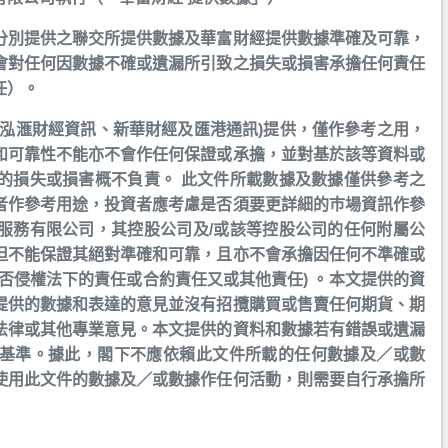
分別提供之聯交所提供數據及華富財經提供數據準確及可靠，
會對任何因數據不確或遺漏所引致之損失或損害承擔任何責任
任）。
括泓滙財經資訊、新華財經及匯港通訊)提供，僅作參考之用，
和可靠性不能亦不會作任何保證或承擔，並對基於該等資料或
的損失或損害概不負責。 此文件所載數據及數據僅供參考之
者作參考用途，投資者應考慮是否須要更詳細的巿場資訊作參
服務有限公司，其控股公司及/或該等控股公司的任何附屬公
但不能保證其絕對準確和可靠，且亦不會承擔因任何不準確或
否侵權法下的責任或合約責任又或其他責任) 。本文提供的資
提供的數據和表達的意見並沒有招攬購買或售賣任何期貨、期
法律或其他專業意見。本文提供的資料和數據若有錯誤或遺漏
基準。據此，閣下不應依賴此文件所載的任何數據及／或數
使用此文件的數據及／或數據作任何活動，則需要自行承擔所