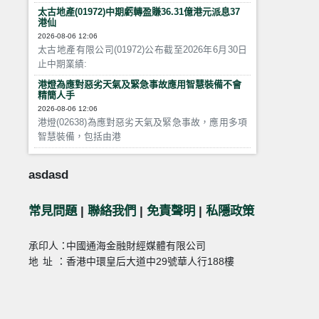
太古地產(01972)中期虧轉盈賺36.31億港元派息37
港仙
2026-08-06 12:06
太古地產有限公司(01972)公布截至2026年6月30日
止中期業績:
港燈為應對惡劣天氣及緊急事故應用智慧裝備不會
精簡人手
2026-08-06 12:06
港燈(02638)為應對惡劣天氣及緊急事故，應用多項
智慧裝備，包括由港
asdasd
常見問題
|
聯絡我們
|
免責聲明
|
私隱政策
承印人：
中國通海金融財經媒體有限公司
地址：
香港中環皇后大道中29號華人行188樓