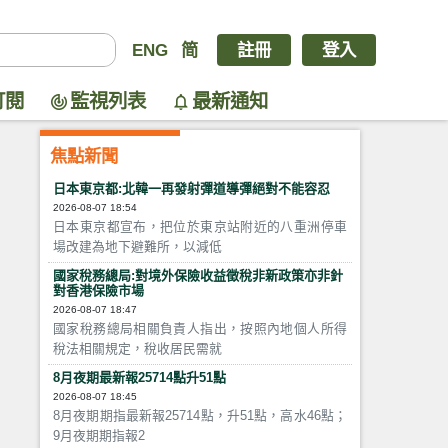
ENG
简
註冊
登入
訂閱
監視列表
最新通知
焦點新聞
日本東京都:北韓一再發射彈道導彈絕對不能容忍
2026-08-07 18:54
日本東京都宣布，把位於東京站附近的八重洲停車
場改建為地下避難所，以減低
國家稅務總局:對境外保險收益徵稅非新政策亦非針
對香港保險市場
2026-08-07 18:47
國家稅務總局相關負責人指出，按照內地個人所得
稅法相關規定，稅收居民需就
8月夜期最新報25714點升51點
2026-08-07 18:45
8月夜期期指最新報25714點，升51點，高水46點；
9月夜期期指報2