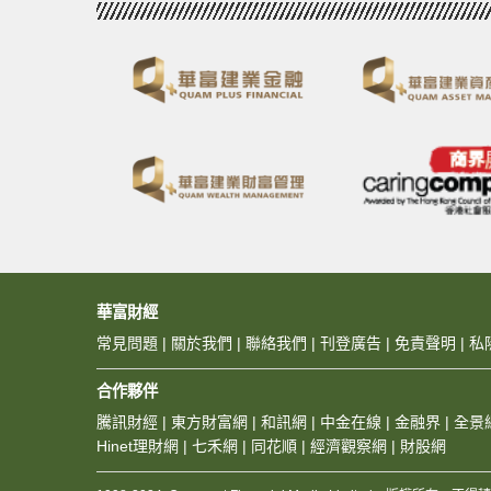
華富財經
常見問題
|
關於我們
|
聯絡我們
|
刊登廣告
|
免責聲明
|
私
合作夥伴
騰訊財經
|
東方財富網
|
和訊網
|
中金在線
|
金融界
|
全景
Hinet理財網
|
七禾網
|
同花順
|
經濟觀察網
|
財股網