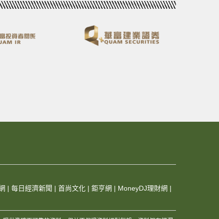
網
|
每日經濟新聞
|
首尚文化
|
鉅亨網
|
MoneyDJ理財網
|