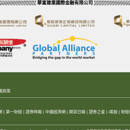
華富建業國際金融有限公司
隱政策
網
|
第一財經
|
證券時報
|
中國經濟網
|
期貨日報
|
證券之星
|
i美股
|
財經