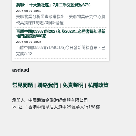
美聯:「十大新社區」7月二手交投減約37%
2026-08-07 18:42
美聯物業分析師岑頌謙指出，美聯物業研究中心將
較具指標性的逾70個新晉屋
百勝中國(09987)料2027年及2028年必勝客每年淨新
增門店超過800家
2026-08-07 18:35
百勝中國(09987)(YUMC.US)今日發新聞稿宣布，已
完成以12
asdasd
常見問題
|
聯絡我們
|
免責聲明
|
私隱政策
承印人：
中國通海金融財經媒體有限公司
地址：
香港中環皇后大道中29號華人行188樓