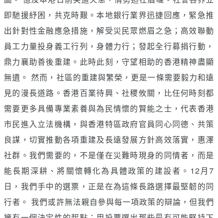
即馳援紓困，共克時艱。本地銀行業界迅捷回應，緊急推
出針對性金融應急措施，解受災民眾燃眉之急；高效聯動
員工力量投身義工行列，身體力行；發起全行募捐行動，
鼎力襄助善後重建。此時此刻，守望相助的香港精神盡顯
無遺。 然而，社區的重建與繁榮，更是一條需要毅力和遠
見的漫長道路。香港百業待興、社稷攸關，比任何時刻都
需要更多具備專業素養與為民情懷的賢能之士，代表香港
市民進入立法機構，與香港特區政府官員同心同德、共策
良謀，切實推動各項重建及長遠發展方針高效落實，惠澤
社群。我們需要的，不是僅在災難時現身的同情者，而是
能長期深耕、將關懷轉化為具體政策的建設者。12月7
日，我們手中的選票，正是在為這條長路選擇最堅韌的同
行者。 我們或許無法親自參與每一項政策的辯論，但我們
擁有一個決定性的起點：用投票選出那些最有可能堅持下