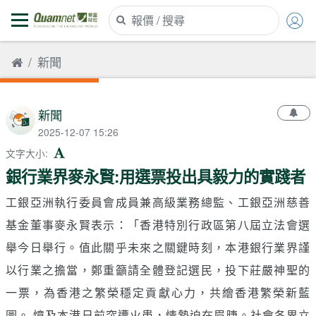
新聞
新聞
2025-12-07 15:26
文字大小
:
銀行業界麥永賢:用選票投出具毅力的實踐者
工銀亞洲執行委員會成員兼高級業務總監、工銀亞洲慈善
基金董事麥永賢表示：「香港特別行政區第八屆立法會選
舉今日舉行。值此關乎未來之關鍵時刻，本港銀行業界謹
以行業之擔當，鄭重籲請全體登記選民，投下莊嚴神聖的
一票，為香港之繁榮穩定貢獻心力，共繪香港繁榮新藍
圖。 憶及本港日前突遭火患，情勢迫在眉㫸。社會各界立