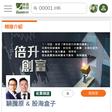
頻道介紹
問與答
收費頻道
驍騰原 & 股海盒子