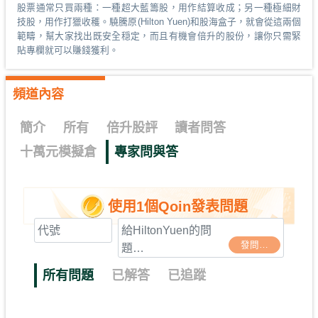
股票通常只買兩種：一種超大藍籌股，用作結算收成；另一種極細財
技股，用作打獵收穫。驍騰原(Hilton Yuen)和股海盒子，就會從這兩個
範疇，幫大家找出既安全穏定，而且有機會倍升的股份，讓你只需緊
貼專欄就可以賺錢獲利。
頻道內容
簡介
所有
倍升股評
讀者問答
十萬元模擬倉
專家問與答
使用1個Qoin發表問題
發問
…
所有問題
已解答
已追蹤